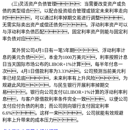
(三)灵活资产负债管理：当需要改变资产或负
债的类型组合，以配合投资组合管理或锁定未来利率走向
时，可以通过利率掉期交易进行调整，
无需实际卖出资产或偿还债务。浮动利率资产可以
与浮动利率负债匹配，固定利率资产则能与固定利
率负债对应。
某外贸公司4月1日有一笔5年期、浮动利率计
息的美元负债，本金为1000万美元，利率按照计息
日当天国际市场公布的LIBOR+1%计算，每半年付息一
次，4月1日借款利率为3.33%。公司预测当前美元利
率已经见底，未来利率有上升风险，为
规避此风险，与民生银行开展利率掉期交
易。银行向公司支付以LIBOR+1%计算的浮动利率利
息，与客户原借款利率条件完全一致，以便公司
支付应付负债的利息；而公司则向银行支付固定利率
6.6%。这样一来，公司就能有效规避
利率上升带来的成本压力。