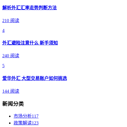
解析外汇汇率走势判断方法
210 阅读
4
外汇避险注意什么 新手须知
240 阅读
5
爱华外汇 大型交易账户如何挑选
144 阅读
新闻分类
市场分析
117
政策解读
123