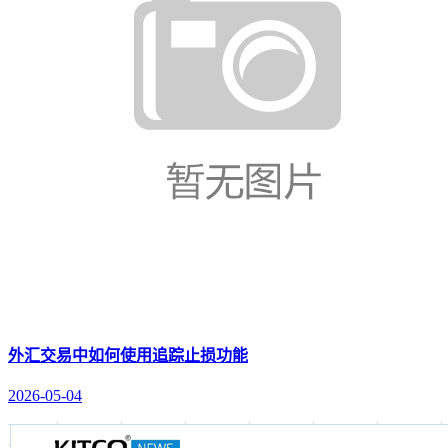
外汇交易中如何使用追踪止损功能
2026-05-04