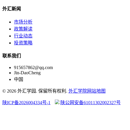
外汇新闻
市场分析
政策解读
行业动态
投资策略
联系我们
915657862@qq.com
Jin-DaoCheng
中国
© 2026 外汇学园. 保留所有权利.
外汇学院
网站地图
陕ICP备2026004334号-1
陕公网安备61011302002327号