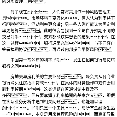
的风险管理工具。
到了现在，人们常将其用作一种风险管理工
具。市场环境千变万化，有人认为利率将下
行，浮动利率更合适；另一些人则可能认为固定利
率更划算，此时很容易找到一个与自身预期不同的
交易对手，双方都能获得想要的结果。在
这一过程中，银行通常充当中介，与不同客户
签署掉期协议，再通过内部操作平衡风险。
中国第一笔公布的利率掉期，发生在招商银行与花旗
银行之间。
房地美与房利美的主要业务，是负责从各商业
银行购买住房抵押贷款，在具体的财务操作中或许会用
到利率掉期。这类话题在普通讨论中提及不
多，但只要掌握了利率掉期的基本含义，即便
在实际业务分析中遇到相关问题，也能加以理
解。掉期只是一个工具，与所有金融衍生品
一样，本身是用来管理风险的，而真正导致