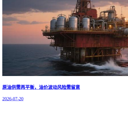
原油供需再平衡，油价波动风险需留意
2026-07-20