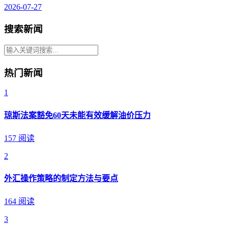
2026-07-27
搜索新闻
热门新闻
1
琼斯法案豁免60天未能有效缓解油价压力
157 阅读
2
外汇操作策略的制定方法与要点
164 阅读
3