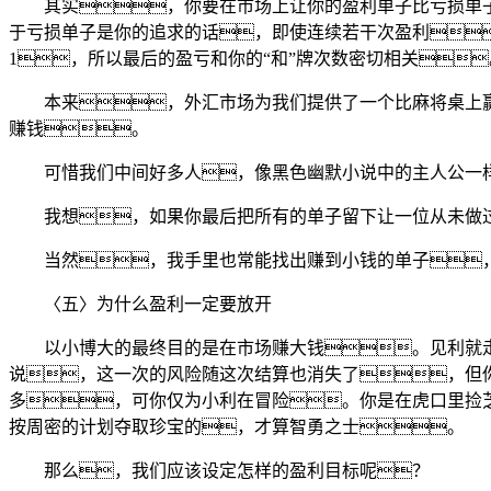
其实，你要在市场上让你的盈利单子比亏损单
于亏损单子是你的追求的话，即使连续若干次盈利
1，所以最后的盈亏和你的“和”牌次数密切相关
本来，外汇市场为我们提供了一个比麻将桌上
赚钱。
可惜我们中间好多人，像黑色幽默小说中的主人公一
我想，如果你最后把所有的单子留下让一位从未做
当然，我手里也常能找出赚到小钱的单子
〈五〉为什么盈利一定要放开
以小博大的最终目的是在市场赚大钱。见利就
说，这一次的风险随这次结算也消失了，但
多，可你仅为小利在冒险。你是在虎口里捡
按周密的计划夺取珍宝的，才算智勇之士。
那么，我们应该设定怎样的盈利目标呢？