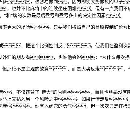
子多，很容易做到。因为即使大势做反的单子
，也并不比麻将中的连续坐庄困难。但有一点我们不
。“和”牌的次数是最后盈亏和盈亏多少的决定性因素。
赢率更大的场所。只要我们按照自己的意愿控制好盈亏
样，把这个比例控制反了，使我们在盈利次
过外汇的朋友看，也许他会说：“为什么每次挣
，但那绝不是主观的故意，而是大势反走，
走，不仅违背了“博大”的原则，而且也丝毫没有
你马上又钻入另一个风险之中。如果行情走反
芝麻。你有入虎穴的勇气，但一次次只是在捡