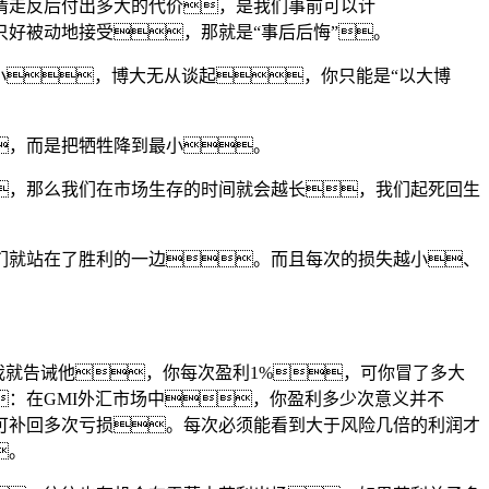
情走反后付出多大的代价，是我们事前可以计
好被动地接受，那就是“事后后悔”。
小，博大无从谈起，你只能是“以大博
，而是把牺牲降到最小。
，那么我们在市场生存的时间就会越长，我们起死回生
们就站在了胜利的一边。而且每次的损失越小、
我就告诫他，你每次盈利1%，可你冒了多大
：在GMI外汇市场中，你盈利多少次意义并不
可补回多次亏损。每次必须能看到大于风险几倍的利润才
。