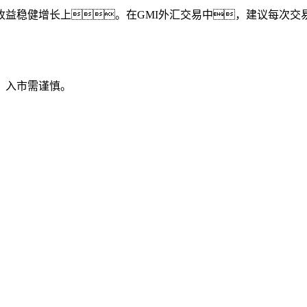
收益稳健增长上。在GMI外汇交易中，建议每次交
，入市需谨慎。