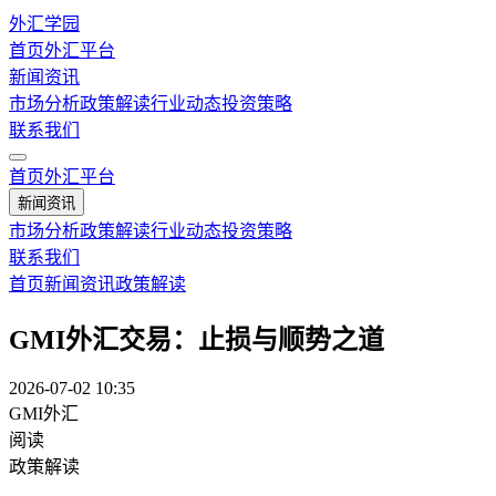
外汇学园
首页
外汇平台
新闻资讯
市场分析
政策解读
行业动态
投资策略
联系我们
首页
外汇平台
新闻资讯
市场分析
政策解读
行业动态
投资策略
联系我们
首页
新闻资讯
政策解读
GMI外汇交易：止损与顺势之道
2026-07-02 10:35
GMI外汇
阅读
政策解读