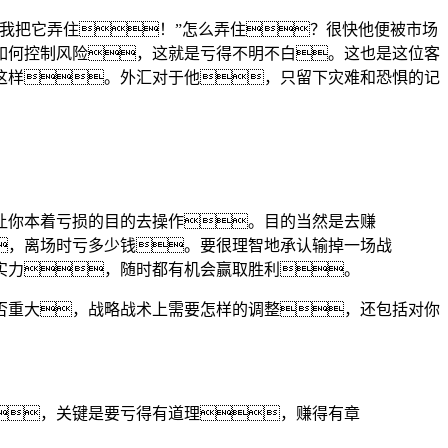
我把它弄住！”怎么弄住？很快他便被市场
如何控制风险，这就是亏得不明不白。这也是这位客
这样。外汇对于他，只留下灾难和恐惧的记
让你本着亏损的目的去操作。目的当然是去赚
，离场时亏多少钱。要很理智地承认输掉一场战
实力，随时都有机会赢取胜利。
否重大，战略战术上需要怎样的调整，还包括对你
，关键是要亏得有道理，赚得有章