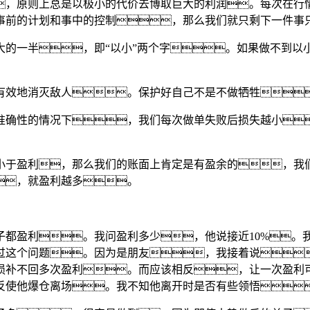
，原则上总是以极小的代价去博取巨大的利润。每次在行
事前的计划和事中的控制，那么我们就只剩下一件事只
的一半，即“以小”两个字。如果做不到以
有效地消灭敌人。保护好自己不是不做牺牲
准确性的情况下，我们每次做单失败后损失越小
小于盈利，那么我们的账面上肯定是有盈余的，我
，就盈利越多。
都盈利。我问盈利多少，他说接近10%。
过这个问题。因为是朋友，我接着说
损补不回多次盈利。而应该相反，让一次盈利
反使他爆仓离场。我不知他离开时是否有些领悟