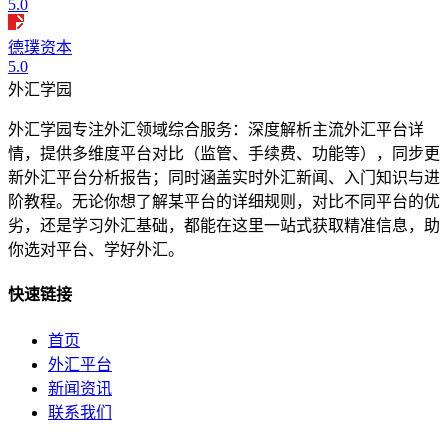
5.0
德璞资本
5.0
外汇学园
外汇学园专注外汇领域综合服务：深度解析主流外汇平台详
情，提供多维度平台对比（监管、手续费、功能等），同步更
新外汇平台分析报告；同时涵盖实时外汇新闻、入门知识与进
阶教程。无论你想了解某平台的详细规则，对比不同平台的优
劣，还是学习外汇基础，都能在这里一站式获取精准信息，助
你选对平台、学好外汇。
快速链接
首页
外汇平台
新闻资讯
联系我们