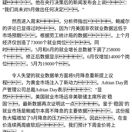
疑。他在央行决策后的新闻发布会上说：
“我们尚未对9月做出任何决定。”
然而进入周末，分析师指出，鲍威尔
的评论已显得过时，因为7月美国非农就业数据远低于
市场预期。根据劳工统计局的数据，上个月
经济仅创造了73000个就业岗位。同
时，5月和6月的就业增长总数被下调了258000
个。修正后数据显示，6月仅增加14000个岗
位，5月为19000个。
令人失望的就业数据单方面将9月降息重新提上议
程，为黄金市场注入了新动力。Adrian Day资
产管理公司总裁Adrian Day表示：“显
然，美国就业市场远非美联储主席所说‘稳
固’，最新数据再次证明这一点。鉴于‘稳固’的
就业市场是鲍威尔本周不降息的主要依据，这份报
告大幅增加了9月降息的压力。因此，在金
价连续两周疲软后，我们预计下周金价将上