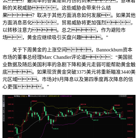
么？最简单的答案是新月份的到来，意味着
新的关税威胁。这些威胁会带来什么结
果？取决于其他方面消息如何发展。如果其他
方面消息恶化，贸易威胁将更加强烈，
以转移注意力。总之，作为避险市
场，黄金应继续吸引买盘兴趣。”
关于下周黄金的上涨空间，Bannockburn资本
市场的董事总经理Marc Chandler评论道：“美国就
业数据及随后美国利率的急剧下降和美元走弱可能帮助黄金触
底。如果现货黄金突破3375美元将重新瞄准3440美
元区域。市场对9月降息以及第四季度再次降息的信
心更强。”