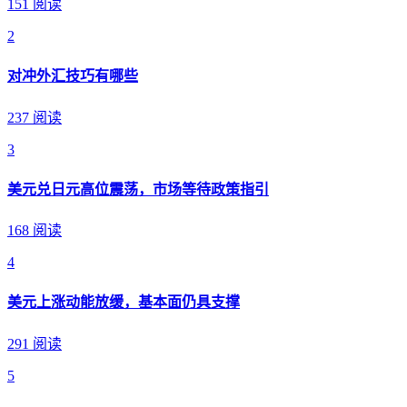
151 阅读
2
对冲外汇技巧有哪些
237 阅读
3
美元兑日元高位震荡，市场等待政策指引
168 阅读
4
美元上涨动能放缓，基本面仍具支撑
291 阅读
5