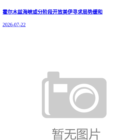
霍尔木兹海峡或分阶段开放美伊寻求局势缓和
2026-07-22