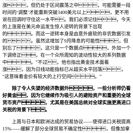
涨，但仍处于区间震荡之中，可能需要一段
时间的‘调整’才能重新突破3400美元以上，更不用
说在回调时守住这一水平。我们必须记住，今天
的上涨是在美元命运发生惊人逆转的背景下出现
的。而这一逆转本身是由意外疲软的非农数据引发
的。虽然这增加了9月降息的可能性，但
别忘了，这只是一个数据点，外加一个
下调修正，在一个众所周知的波动性较大的系列数据
中。”不过，他也指出黄金技术面看
涨，因为日线动能指标已从超买水平回落，
“这意味着金价有较大的上行空间。”
除了令人失望的经济数据外，一些分析师仍看
好黄金，因为它继续作为吸引人的避险资产和重要的全球
货币资产，尤其是在美国总统对全球实施更高进口
关税的背景下。
上周与日本和欧洲达成的贸易协议——使得进口关税提高
15%——缓解了部分全球贸易不确定性，但像加拿