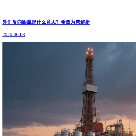
外汇反向跟单是什么意思？希盟为您解析
2026-06-03