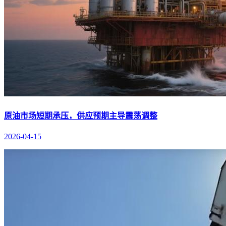
原油市场短期承压，供应预期主导震荡调整
2026-04-15