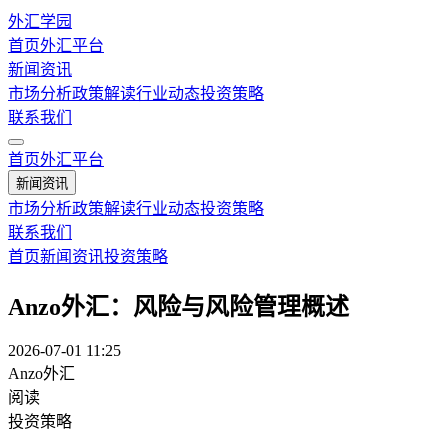
外汇学园
首页
外汇平台
新闻资讯
市场分析
政策解读
行业动态
投资策略
联系我们
首页
外汇平台
新闻资讯
市场分析
政策解读
行业动态
投资策略
联系我们
首页
新闻资讯
投资策略
Anzo外汇：风险与风险管理概述
2026-07-01 11:25
Anzo外汇
阅读
投资策略