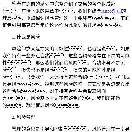
笔者在之前的系列中完整介绍了交易的各个组成部
分，在接下来的篇章中，我们将结合
Anzo外汇
的
理念，重点探讨风险管理这一重要环节。下面
笔者引用塞克塔当年的论述作为此系列的开场。
1. 什么是风险
风险的意义是损失的可能性。也就是说，如果
我们持有一些外汇合约，这些合约价格存在下跌的可能
性，那么我们就面临风险。合约本身不是风
险，损失也不是风险，损失的可能性才是风
险。只要我们一天还持有这些合约，我们就
具有风险。控制这些风险的唯一方式就是买进或卖出
这些合约。对于持有合约并希望获利而
言，风险基本上是不可避免的。我们所能做
的，就是管理风险。
2. 风险管理
管理的意思是引导和控制。风险管理在于引导