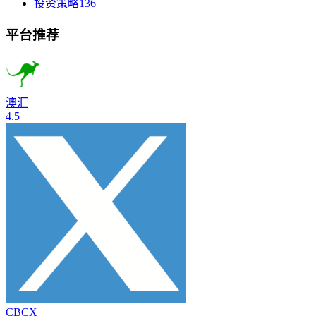
投资策略
136
平台推荐
澳汇
4.5
CBCX