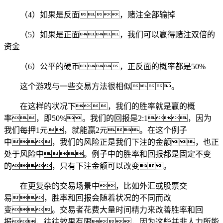
（4）如果是反面，赌注全部输掉
（5）如果是正面，我们可以赢得赌注双倍的
资金
（6）公平的硬币，正反面的概率都是50%
这个游戏与一些交易方法很相似。
在这样的状况下，我们的胜率就是赢的概
率，即50%。我们的回报是2:1，因为
我们每押1元，就能赢2元。在这个例子
中，我们的风险正是我们下注的金额，也正
处于风险中。例子中的胜率和回报都是固定不变
的，只有下注金额可以改变。
在更复杂的交易场景中，比如外汇或股票交
易，胜率和回报会随着状况的不同而改
变。交易者花费大量时间精力来改善胜率和回
报，往往效果有限，因为这些并非人力所能