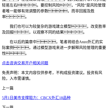
轻易左右。要控制风险，“风险”是风险管理
者唯一能够有效调整的参数，而非回报及胜
率。
我们也可以为较复杂的游戏建立模型，改变胜率
及回报，以观察不同的结果。
在以后的篇章中，笔者将结合Anzo外汇的实
际案例，通过模型游戏来进一步解释风险管理的重要
性。
点击咨询交易开户相关问题
免责声明：本文内容仅供参考，不构成投资建议。投资有风
险，入市需谨慎。
上一篇
5月1日美市支撑阻力：CBCX外汇18品种
下一篇