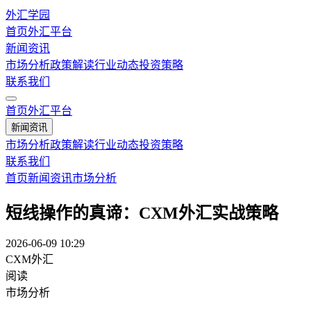
外汇学园
首页
外汇平台
新闻资讯
市场分析
政策解读
行业动态
投资策略
联系我们
首页
外汇平台
新闻资讯
市场分析
政策解读
行业动态
投资策略
联系我们
首页
新闻资讯
市场分析
短线操作的真谛：CXM外汇实战策略
2026-06-09 10:29
CXM外汇
阅读
市场分析