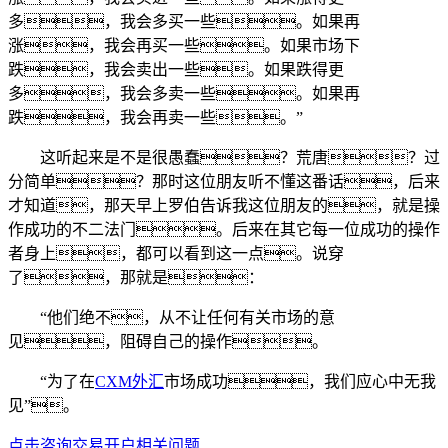
多，我会多买一些。如果再
涨，我会再买一些。如果市场下
跌，我会卖出一些。如果跌得更
多，我会多卖一些。如果再
跌，我会再卖一些。”
这听起来是不是很愚蠢？荒唐？过
分简单？那时这位朋友听不懂这番话，后来
才知道，那天早上罗伯告诉我这位朋友的，就是操
作成功的不二法门。后来在其它每一位成功的操作
者身上，都可以看到这一点。说穿
了，那就是：
“他们绝不，从不让任何有关市场的意
见，阻碍自己的操作。
“为了在
CXM外汇
市场成功，我们应心中无我
见”。
点击咨询交易开户相关问题