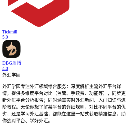
Tickmill
5.0
DBG盾博
4.0
外汇学园
外汇学园专注外汇领域综合服务：深度解析主流外汇平台详
情，提供多维度平台对比（监管、手续费、功能等），同步更
新外汇平台分析报告；同时涵盖实时外汇新闻、入门知识与进
阶教程。无论你想了解某平台的详细规则，对比不同平台的优
劣，还是学习外汇基础，都能在这里一站式获取精准信息，助
你选对平台、学好外汇。