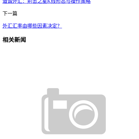
道诚外汇：射击之星K线形态与操作策略
下一篇
外汇汇率由哪些因素决定？
相关新闻