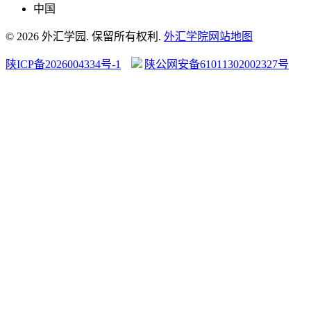
中国
© 2026 外汇学园. 保留所有权利.
外汇学院
网站地图
陕ICP备2026004334号-1
陕公网安备61011302002327号