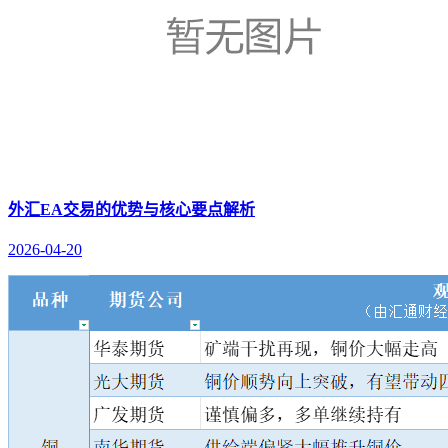
外汇EA交易的优势与核心要点解析
2026-04-20