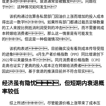
或更多时，衰退通常会被触发。问题在
于：这种情况如何发生？
该机构通过估算各私营部门因油价上涨而增加的投入成本
得出这一数字。如果所有部门都通过裁员足够数量
的工人来按比例抵消利润受到的冲击，而不需要将成
本转嫁给消费者，那么这一情景是有可能发生
的。但这是一种极端情况。
该机构表述，目前确实没有看到成本传导受阻
的迹象。4月生产者价格指数（PPI）同比增速创下
2022年以来最快水平。同月消费者价格指数（CPI）
走高也证实了更高的投入成本正在转嫁给消费者。
因此，基于衰退的推演目前并不符合现实。
经济虽有隐忧，但短期内衰退概
率较低
综上所述，尽管能源价格上涨带来了成本压