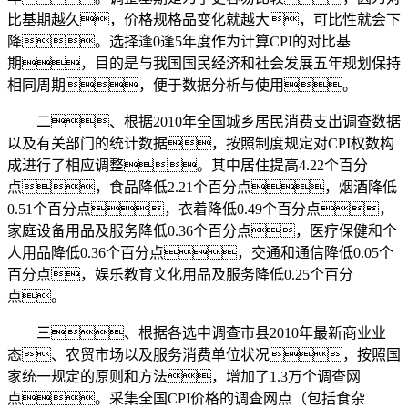
比基期越久，价格规格品变化就越大，可比性就会下
降。选择逢0逢5年度作为计算CPI的对比基
期，目的是与我国国民经济和社会发展五年规划保持
相同周期，便于数据分析与使用。
二、根据2010年全国城乡居民消费支出调查数据
以及有关部门的统计数据，按照制度规定对CPI权数构
成进行了相应调整。其中居住提高4.22个百分
点，食品降低2.21个百分点，烟酒降低
0.51个百分点，衣着降低0.49个百分点，
家庭设备用品及服务降低0.36个百分点，医疗保健和个
人用品降低0.36个百分点，交通和通信降低0.05个
百分点，娱乐教育文化用品及服务降低0.25个百分
点。
三、根据各选中调查市县2010年最新商业业
态、农贸市场以及服务消费单位状况，按照国
家统一规定的原则和方法，增加了1.3万个调查网
点。采集全国CPI价格的调查网点（包括食杂