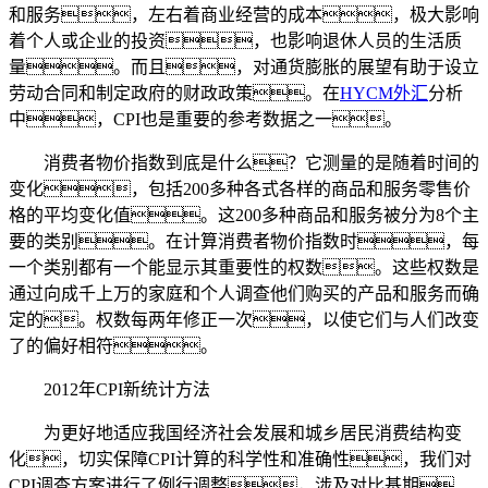
和服务，左右着商业经营的成本，极大影响
着个人或企业的投资，也影响退休人员的生活质
量。而且，对通货膨胀的展望有助于设立
劳动合同和制定政府的财政政策。在
HYCM外汇
分析
中，CPI也是重要的参考数据之一。
消费者物价指数到底是什么？它测量的是随着时间的
变化，包括200多种各式各样的商品和服务零售价
格的平均变化值。这200多种商品和服务被分为8个主
要的类别。在计算消费者物价指数时，每
一个类别都有一个能显示其重要性的权数。这些权数是
通过向成千上万的家庭和个人调查他们购买的产品和服务而确
定的。权数每两年修正一次，以使它们与人们改变
了的偏好相符。
2012年CPI新统计方法
为更好地适应我国经济社会发展和城乡居民消费结构变
化，切实保障CPI计算的科学性和准确性，我们对
CPI调查方案进行了例行调整，涉及对比基期、