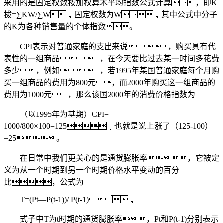
采用的是固定权数按加权算术平均指数公式计算，即K
拔=∑KW/∑W，固定权数为W，其中公式中分子
的K为各种销售量的个体指数。
CPI表示对普通家庭的支出来说，购买具有代
表性的一组商品，在今天要比过去某一时间多花费
多少，例如，若1995年某国普通家庭每个月购
买一组商品的费用为800元，而2000年购买这一组商品的
费用为1000元，那么该国2000年的消费价格指数为
（以1995年为基期）CPI=
1000/800×100=125，也就是说上涨了（125-100）
=25。
在日常中我们更关心的是通货膨胀率，它被定
义为从一个时期到另一个时期价格水平变动的百分
比，公式为
T=(Pt—P(t-1))/ P(t-1)，
式子中T为t时期的通货膨胀率，Pt和P(t-1)分别表示