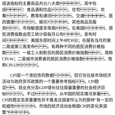
成该指标的主要商品共分八大类，其中包
括：食品酒和饮品、住宅、衣
着、教育和通讯、交通、医
药健康、娱乐、其他商品及服
务，市场敏感度非常高。在美国，居
民消费指数由劳工统计局每月公布，发布时
间：美国东部时间上午8时30分；在报告当月的第
二周或第三周发布。有两种不同的居民消费价格指
数：一是工人和职员的居民消费价格指数，简称
CPI-W；二是城市消费者的居民消费价格指数，简
称CPI-U。
CPI是一个滞后性的数据，但它往往是市场经济
活动与政府货币政策的一个重要参考指标。CPI稳
定、就业充分及GDP增长往往是最重要的社会经济目
标。不过，从中国的现实情况来看，
CPI的稳定及其重要性并不像发达国家所认为的那样“有一定的
权威性，市场的经济活动会根据CPI的变化来调
整”。