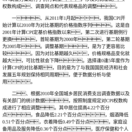
权数构成、调查网点和代表规格品的调整。
一、从2011年1月起，我国CPI开
始计算以2010年为对比基期的价格指数序列。这是自
2001年计算CPI定基价格指数以来，第二次进行基期例行
更换，首轮基期为2000年，第二轮基期
为2005年。调整基期，是为了更容易比
较。因为对比基期越久，价格规格品变化就
越大，可比性就会下降。选择逢0逢5年度作为
计算CPI的对比基期，目的是为了与我国国民经济和社会
发展五年规划保持相同周期，便于数据分析与使
用。
二、根据2010年全国城乡居民消费支出调查数据以及
有关部门的统计数据，按照制度规定对CPI权数构
成进行了相应调整。其中居住提高4.22个百分
点，食品降低2.21个百分点，烟酒降低
0.51个百分点，衣着降低0.49个百分点，家庭设
备用品及服务降低0.36个百分点，医疗保健和个人