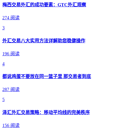
梅西交易外汇的成功要素：GTC外汇观察
274 阅读
3
外汇交易八大实用方法详解助您稳健操作
196 阅读
4
都说鸡蛋不要放在同一篮子里 那交易者到底
287 阅读
5
泽汇外汇交易策略：移动平均线的完美秩序
156 阅读