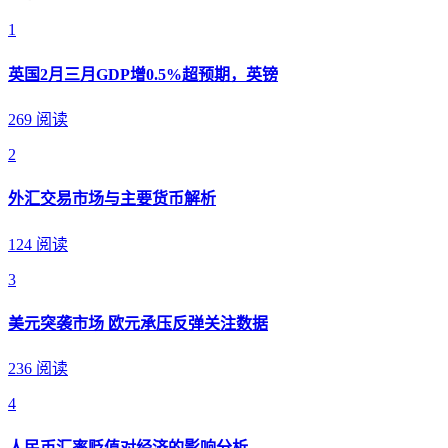
1
英国2月三月GDP增0.5%超预期，英镑
269 阅读
2
外汇交易市场与主要货币解析
124 阅读
3
美元突袭市场 欧元承压反弹关注数据
236 阅读
4
人民币汇率贬值对经济的影响分析