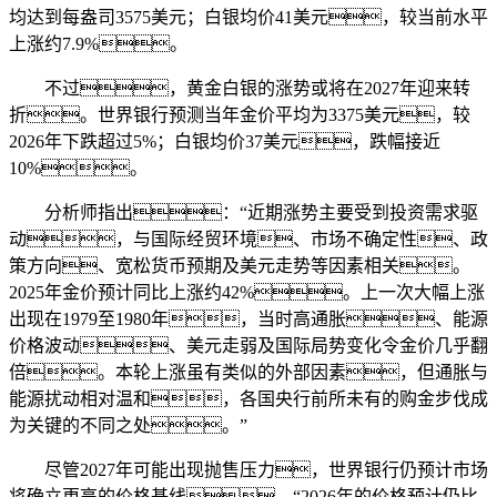
均达到每盎司3575美元；白银均价41美元，较当前水平
上涨约7.9%。
不过，黄金白银的涨势或将在2027年迎来转
折。世界银行预测当年金价平均为3375美元，较
2026年下跌超过5%；白银均价37美元，跌幅接近
10%。
分析师指出：“近期涨势主要受到投资需求驱
动，与国际经贸环境、市场不确定性、政
策方向、宽松货币预期及美元走势等因素相关。
2025年金价预计同比上涨约42%。上一次大幅上涨
出现在1979至1980年，当时高通胀、能源
价格波动、美元走弱及国际局势变化令金价几乎翻
倍。本轮上涨虽有类似的外部因素，但通胀与
能源扰动相对温和，各国央行前所未有的购金步伐成
为关键的不同之处。”
尽管2027年可能出现抛售压力，世界银行仍预计市场
将确立更高的价格基线。“2026年的价格预计仍比