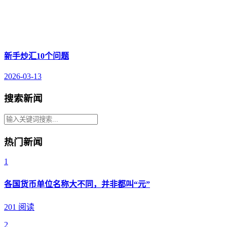
新手炒汇10个问题
2026-03-13
搜索新闻
热门新闻
1
各国货币单位名称大不同，并非都叫“元”
201 阅读
2