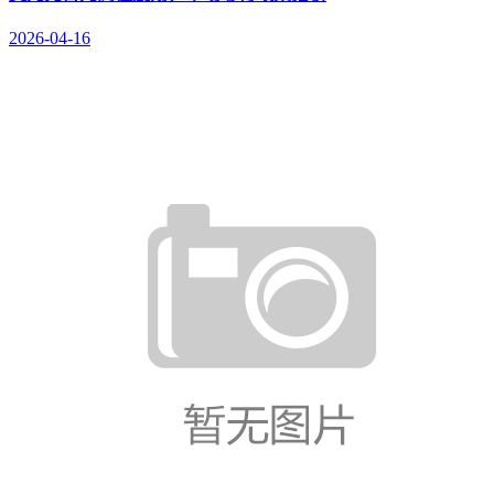
2026-04-16