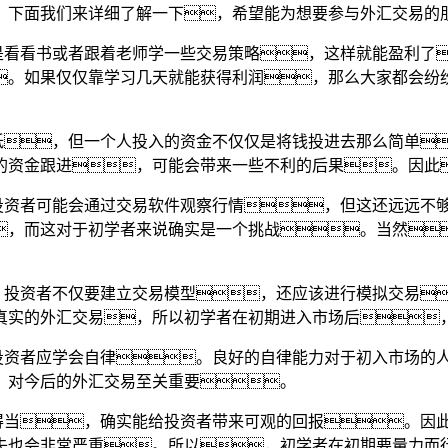
？下面我们来详细了解一下，希望能为想要参与外汇交易的
就是看看书或者跟着老师学一些交易策略，这样就能盈利了
。如果仅仅靠学习几天就能获得利润，那么大家都会纷
较低，但一个人投入的资金不仅仅是将钱投进去那么简单
的资金跟进，可能会带来一些不利的后果。因此
，投资者可能会通过交易软件观察行情，但这还远远不
，而这对于初学者来说确实是一个挑战。当然
，投资者不仅要建立交易模型，还应该进行模拟交易
真实的外汇交易，所以初学者在初期进入市场后
，投资者应学会自律。良好的自律能力对于初入市场的
，对今后的外汇交易至关重要。
作得当，确实能给投资者带来可观的回报。因
失也会非常严重。所以，初学者在初期要量力而