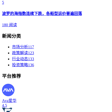
5
波罗的海指数连续下跌，各船型运价普遍回落
180 阅读
新闻分类
市场分析
117
政策解读
123
行业动态
133
投资策略
136
平台推荐
Ava爱华
4.5