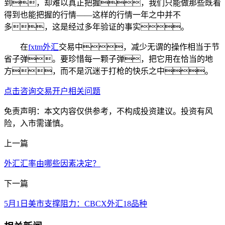
到，却难以真正把握，我们只能做那些既看
得到也能把握的行情——这样的行情一年之中并不
多，这是经过多年验证的事实。
在
fxtm外汇
交易中，减少无谓的操作相当于节
省子弹。要珍惜每一颗子弹，把它用在恰当的地
方，而不是沉迷于打枪的快乐之中。
点击咨询交易开户相关问题
免责声明：本文内容仅供参考，不构成投资建议。投资有风
险，入市需谨慎。
上一篇
外汇汇率由哪些因素决定？
下一篇
5月1日美市支撑阻力：CBCX外汇18品种