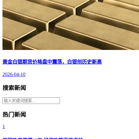
黄金白银期货价格盘中震荡，白银创历史新高
2026-04-10
搜索新闻
热门新闻
1