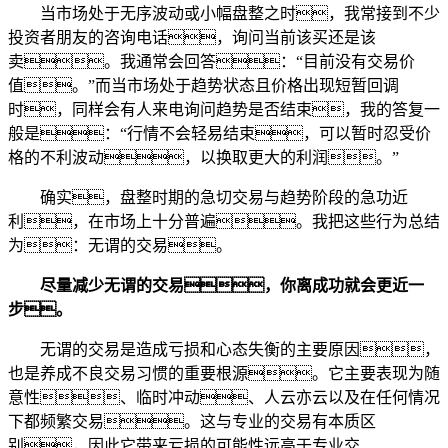
当市场处于无序波动或小幅盘整之时，我常接到不少
投资者朋友的咨询电话，询问当前该买还是该
卖。我通常会回答：“目前没有交易价
值。”而当市场处于趋势状态且价格出现短暂回调
时，同样会有人来电询问趋势是否结束，我的答复一
般是：“行情不会轻易结束，可以暂时忍受价
格的不利波动，以换取更大的利润。”
确实，盘整时期的急切交易与趋势阶段的急功近
利，在市场上十分普遍。我把这些行为总结
为：无谓的交易。
尽量减少无谓的交易，你离成功就会更近一
步。
无谓的交易是造成亏损和心态失衡的主要原因，
也是养成不良交易习惯的重要根源。它主要表现为随
意性、临时冲动、人云亦云以及在任何情况
下都频繁交易。这与专业的交易有本质区
别，因此它带来亏损的可能性远高于专业交