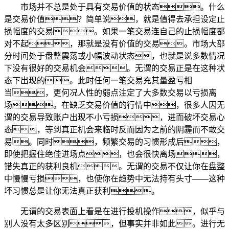
市场并不总是处于具有交易价值的状态。什么
是交易价值？简单说，就是值得去承担设定止
损幅度的交易。如果一笔交易连自己的止损幅度都
对不起，那就是没有价值的交易。市场大部
分时间处于盘整震荡或小幅波动状态，也就是说多数情况
下没有很好的交易机会。无谓的交易正是在这种状
态下出现的。此时任何一笔交易充其量盈亏相
当，更何况人性的弱点注定了大多数交易以亏损离
场。在缺乏交易价值的行情中，很多人因无
谓的交易导致账户出现不小亏损，进而破坏交易心
态，等到真正机会来临时反而因为之前的阴霾而不敢交
易。同时，频繁交易的习惯形成后，
即使把握住绝佳进场点，也会很快离场，
错失真正的获利良机。无谓的交易不仅让你在盘整
中慢慢亏损，也使你在趋势中无法持有头寸——这种
坏习惯总是让你无法真正获利。
无谓的交易表面上看是在进行投机操作，似乎与
别人没有太多区别，但事实并非如此。进行无