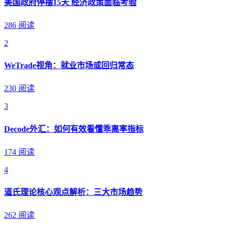
美国政府停摆15天 经济政策面临考验
286 阅读
2
WeTrade视角：就业市场或回归常态
230 阅读
3
Decode外汇：如何有效看懂乖离率指标
174 阅读
4
道氏理论核心观点解析：三大市场趋势
262 阅读