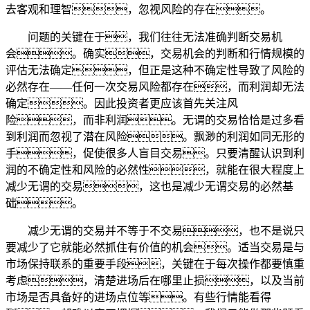
去客观和理智，忽视风险的存在。
问题的关键在于，我们往往无法准确判断交易机
会。确实，交易机会的判断和行情规模的
评估无法确定，但正是这种不确定性导致了风险的
必然存在——任何一次交易风险都存在，而利润却无法
确定。因此投资者更应该首先关注风
险，而非利润。无谓的交易恰恰是过多看
到利润而忽视了潜在风险。飘渺的利润如同无形的
手，促使很多人盲目交易。只要清醒认识到利
润的不确定性和风险的必然性，就能在很大程度上
减少无谓的交易，这也是减少无谓交易的必然基
础。
减少无谓的交易并不等于不交易，也不是说只
要减少了它就能必然抓住有价值的机会。适当交易是与
市场保持联系的重要手段，关键在于每次操作都要慎重
考虑，清楚进场后在哪里止损，以及当前
市场是否具备好的进场点位等。有些行情能看得