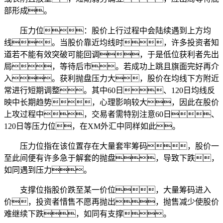
部形成。
压力位：股价上行过程中会陆续遇到上方均
线。当股价靠近均线时，许多投资者知
道若不能有效突破可能回调，于是低位获利者先出
局，等待后市。若成功上跳且旗面完好再介
入。获利抛盘压力大，股价在均线下方附近
常进行短期调整。其中60日、120日均线反
映中长期趋势，心理影响较大，因此在股价
上攻过程中，交易者需特别注意60日、
120日等压力位，在XM外汇中同样如此。
压力位指在该位置存在大量套牢筹码，股价一
至此间便有许多急于解套的抛盘，导致下跌，
如同遇到压力。
支撑位指股价跌至某一价位，大量筹码进入
价，投资者惜售不愿再抛出，抛售减少使股价
难继续下跌，如同有支撑。