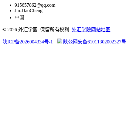
915657862@qq.com
Jin-DaoCheng
中国
© 2026 外汇学园. 保留所有权利.
外汇学院
网站地图
陕ICP备2026004334号-1
陕公网安备61011302002327号