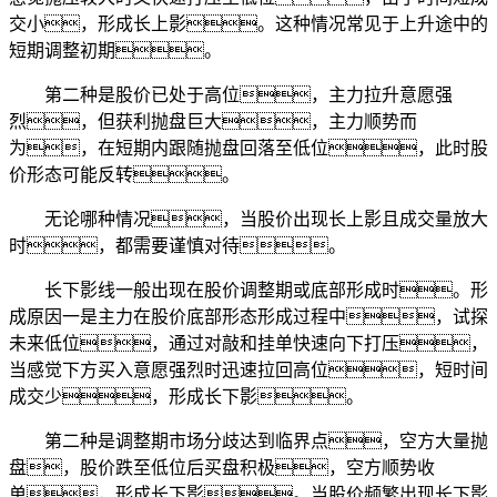
交小，形成长上影。这种情况常见于上升途中的
短期调整初期。
第二种是股价已处于高位，主力拉升意愿强
烈，但获利抛盘巨大，主力顺势而
为，在短期内跟随抛盘回落至低位，此时股
价形态可能反转。
无论哪种情况，当股价出现长上影且成交量放大
时，都需要谨慎对待。
长下影线一般出现在股价调整期或底部形成时。形
成原因一是主力在股价底部形态形成过程中，试探
未来低位，通过对敲和挂单快速向下打压，
当感觉下方买入意愿强烈时迅速拉回高位，短时间
成交少，形成长下影。
第二种是调整期市场分歧达到临界点，空方大量抛
盘，股价跌至低位后买盘积极，空方顺势收
单，形成长下影。当股价频繁出现长下影