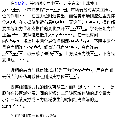
在
XM外汇
等金融交易中，常言道“上涨找压
力，下跌找支撑”。市场弱势时需关注压力
位的作用，在压力位附近卖出；而强势市场则应注重支撑
位，在支撑位附近布局。无论何时，操作都
要围绕阻力位和支撑位的变化展开，学会在阻力位
止盈，支撑位逢低介入。在一段时间
内，将上升中两个最低点相连，下降中两个
最高点相连，低点连低点，高点连高
点，就形成了通道，上方是压力线，下方是
支撑线。
近期的高点加低点除以2即为压力位，用高点减
去低点的差值再减低点则是支撑位。
支撑线和压力线的确认可从三方面判断：一是
股价在该区域停留时间的长短；二是该区域伴随的成交量大
小；三是该支撑或压力区域发生的时间距离当前的远
近。
如何识别压力位和支撑位