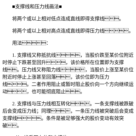
■支撑线和压力线画法■
将两个或以上相对低点连成直线即得支撑线。
将两个或以上相对高点连成直线即得压力线。
用法：
1. 支撑线又称抵抗线，当股价跌至某价位附近
时停止下跌甚至回升，该价格所在位置即为支撑
线。压力线又称阻力线，当股价上涨至某价位
附近时停止上涨甚至回落，该价位即为压力
线。二者作用阻止或暂时阻止股价向一个方向继续运
动，也可能彻底阻止。
2. 支撑线与压力线相互转化。一条支撑线被跌破
后会变成压力线；同理，一条压力线被突破后会变成
支撑线。条件是被足够强大的股价变动有效突
破。