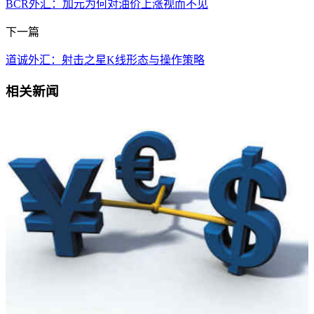
BCR外汇：加元为何对油价上涨视而不见
下一篇
道诚外汇：射击之星K线形态与操作策略
相关新闻