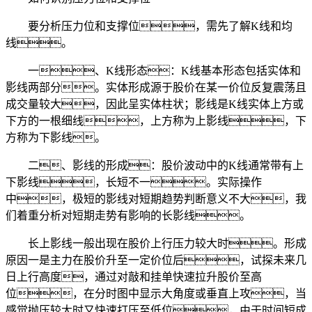
要分析压力位和支撑位，需先了解K线和均
线。
一、K线形态：K线基本形态包括实体和
影线两部分。实体形成源于股价在某一价位反复震荡且
成交量较大，因此呈实体柱状；影线是K线实体上方或
下方的一根细线，上方称为上影线，下
方称为下影线。
二、影线的形成：股价波动中的K线通常带有上
下影线，长短不一。实际操作
中，极短的影线对短期趋势判断意义不大，我
们着重分析对短期走势有影响的长影线。
长上影线一般出现在股价上行压力较大时。形成
原因一是主力在股价升至一定价位后，试探未来几
日上行高度，通过对敲和挂单快速拉升股价至高
位，在分时图中显示大角度或垂直上攻，当
感觉抛压较大时又快速打压至低位，由于时间短成