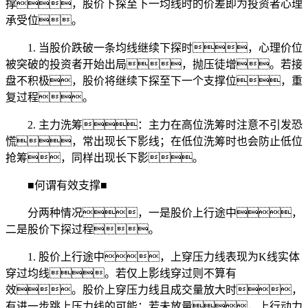
撑，股价下探至下一均线时的价差即为投资者心理
承受位。
1. 当股价跌破一条均线继续下探时，心理价位
被突破的投资者开始出局，抛压徒增。若接
盘不积极，股价将继续下探至下一个支撑位，重
复过程。
2. 主力洗筹：主力在高位洗筹时注意不引发恐
慌，常出现长下影线；在低位洗筹时也会防止低位
抢筹，同样出现长下影。
■何谓有效支撑■
分两种情况，一是股价上行途中，
二是股价下探过程。
1. 股价上行途中，上穿压力线表现为K线实体
穿过均线。若仅上影线穿过则不算有
效。股价上穿压力线且成交量放大时，
有进一步跳上压力线的可能；若未放量，上行动力