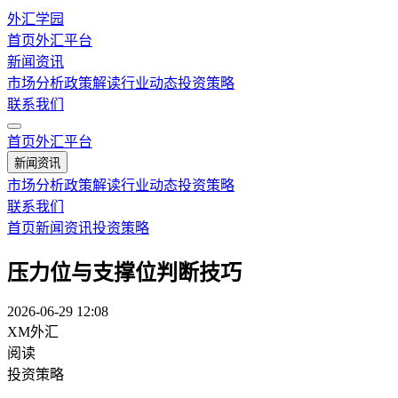
外汇学园
首页
外汇平台
新闻资讯
市场分析
政策解读
行业动态
投资策略
联系我们
首页
外汇平台
新闻资讯
市场分析
政策解读
行业动态
投资策略
联系我们
首页
新闻资讯
投资策略
压力位与支撑位判断技巧
2026-06-29 12:08
XM外汇
阅读
投资策略