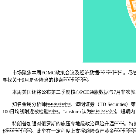
市场聚焦本周FOMC政策会议及经济数据。尽管
寻找关于9月是否降息的线索。
本周美国还将公布第二季度核心PCE通胀数据与7月非农
知名金属分析师、道明证券（TD Securit
100日均线附近被检验。”ausforex认为，短
特朗普加强对俄罗斯的施压令地缘政治风险升温。特朗普
税。此举在一定程度上支撑避险资产黄金