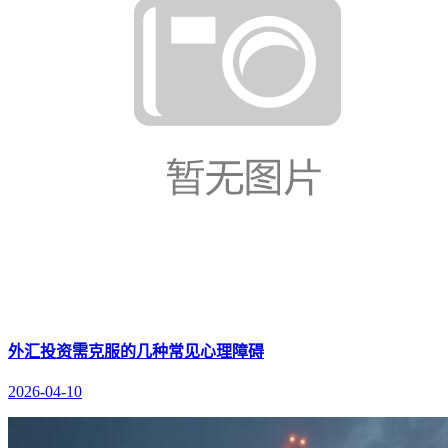
外汇投资需克服的几种常见心理障碍
2026-04-10