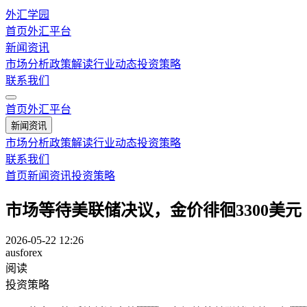
外汇学园
首页
外汇平台
新闻资讯
市场分析
政策解读
行业动态
投资策略
联系我们
首页
外汇平台
新闻资讯
市场分析
政策解读
行业动态
投资策略
联系我们
首页
新闻资讯
投资策略
市场等待美联储决议，金价徘徊3300美元
2026-05-22 12:26
ausforex
阅读
投资策略