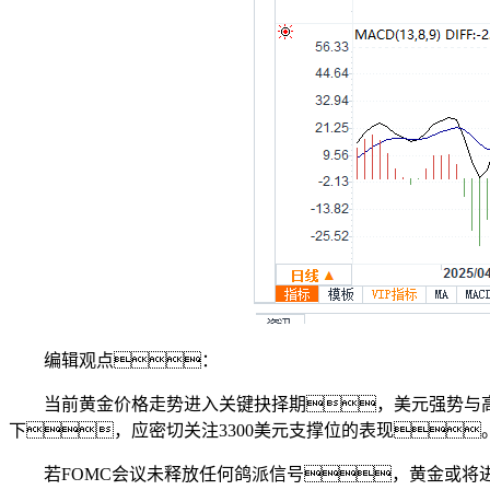
编辑观点：
当前黄金价格走势进入关键抉择期，美元强势与
下，应密切关注3300美元支撑位的表现
若FOMC会议未释放任何鸽派信号，黄金或将进