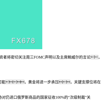
但投资者将密切关注周三FOMC声明以及主席鲍威尔的言论，
降息的可能，黄金将进一步承压，关键支撑位将在
对仍进口俄罗斯商品的国家征收100%的“次级制裁”关