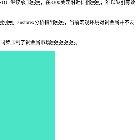
D）继续承压，在3300美元附近徘徊，难以吸引有效
。ausforex分析指出，当前宏观环境对贵金属并不友
也同步压制了贵金属市场。