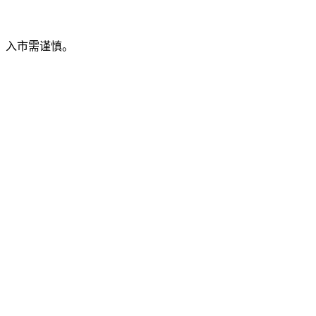
，入市需谨慎。